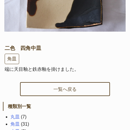
二色 四角中皿
角皿
端に天目釉と鉄赤釉を掛けました。
一覧へ戻る
種類別一覧
丸皿
(7)
角皿
(31)